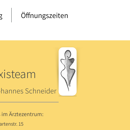
g
Öffnungszeiten
axisteam
ohannes Schneider
s im Ärztezentrum
:
artenstr. 15