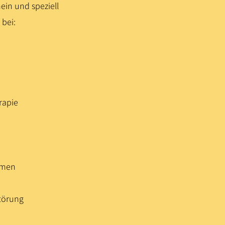
ein und speziell
bei:
rapie
emen
törung