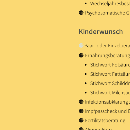
Wechseljahresbes
🟠 Psychosomatische G
Kinderwunsch
🟠
Paar- oder Einzelber
🟠 Ernährungsberatung
Stichwort Folsäur
Stichwort Fettsäu
Stichwort Schildd
Stichwort Milchsä
🟠 Infektionsabklärung 
🟠 Impfpasscheck und B
🟠 Fertilitätsberatung
🟠 Akupunktur: