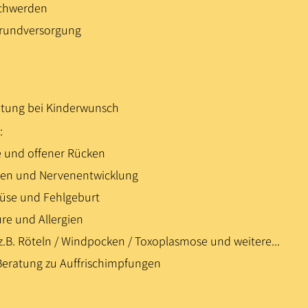
chwerden
rundversorgung
atung bei Kinderwunsch
:
e und offener Rücken
ren und Nervenentwicklung
rüse und Fehlgeburt
ure un
d Allergien
z.B. Röteln / Windpocken / Toxoplasmose und weitere...
eratung zu Auffrischimpfungen