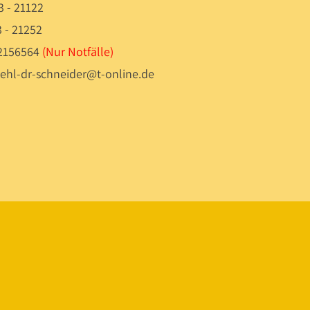
3 - 21122
3 - 21252
 2156564
(Nur Notfälle)
uehl-dr-schneider@t-online.de